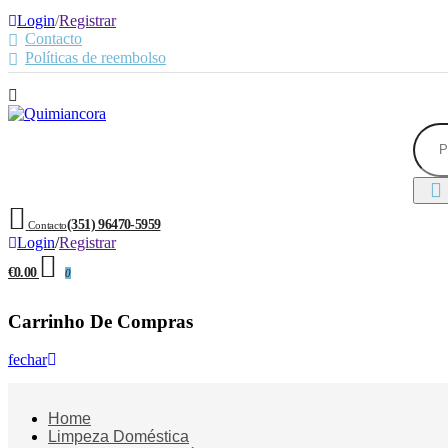
Login
/
Registrar
Contacto
Políticas de reembolso
(351) 96470-5959
Contacto
Login
/
Registrar
€0.00
0
Carrinho De Compras
fechar
Home
Limpeza Doméstica