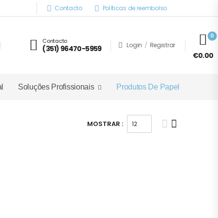
Contacto
Políticas de reembolso
0
Contacto
Login
/
Registrar
(351) 96470-5959
€0.00
l
Soluções Profissionais
Produtos De Papel
MOSTRAR :