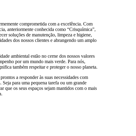
irmemente comprometida com a excelência. Com
cia, anteriormente conhecida como “Crisquímica”,
ecer soluções de manutenção, limpeza e higiene,
sidades dos nossos clientes e abrangendo um amplo
lidade ambiental estão no cerne dos nossos valores
 empenho por um mundo mais verde. Para nós,
nifica também respeitar e proteger o nosso planeta.
prontos a responder às suas necessidades com
s. Seja para uma pequena tarefa ou um grande
urar que os seus espaços sejam mantidos com o mais
a.