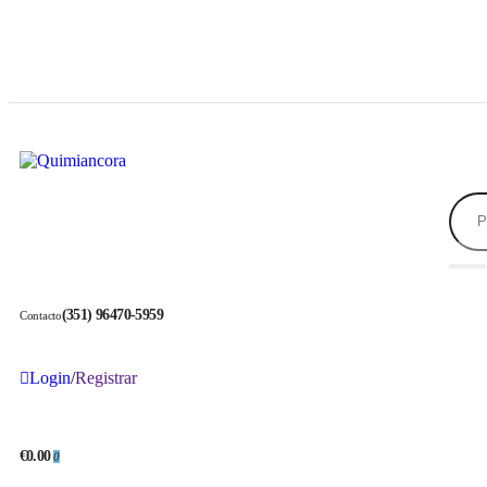
(351) 96470-5959
Contacto
Login
/
Registrar
€0.00
0