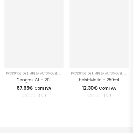
PRODUTOS DE LIMPEZA AUTOMÓVEL
,
SOLUÇÕES PROFISSIONAIS
PRODUTOS DE LIMPEZA AUTOMÓVEL
,
SOLUÇ
Dengras CL – 20L
Helsi-Matic – 250ml
67,65
€
12,30
€
Com IVA
Com IVA
( 0 )
( 0 )