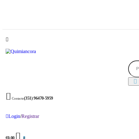
(351) 96470-5959
Contacto
Login
/
Registrar
€0.00
0